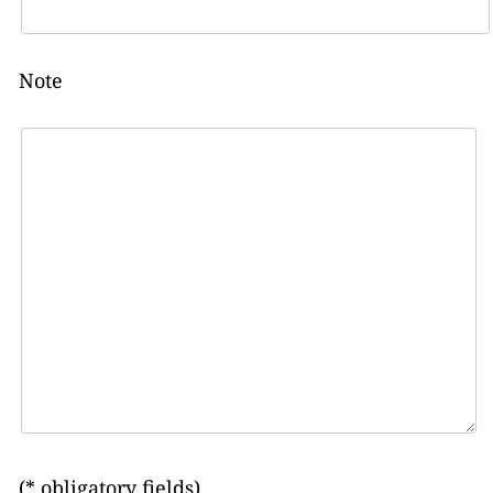
Note
(* obligatory fields)