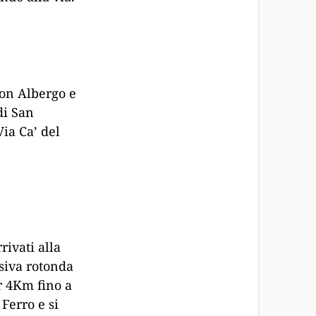
uon Albergo e
di San
Via Ca’ del
rivati alla
siva rotonda
r 4Km fino a
 Ferro e si