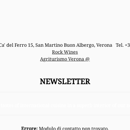
Ca' del Ferro 15, San Martino Buon Albergo, Verona Tel. +
Rock Wines
Agriturismo Verona @
NEWSLETTER
 tastes of international cuisine in a superb interior of our
Errore:
Modulo di contatto non trovato.