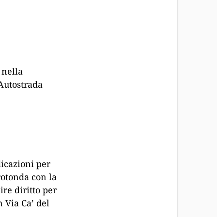
 nella
/Autostrada
icazioni per
 rotonda con la
re diritto per
n Via Ca’ del