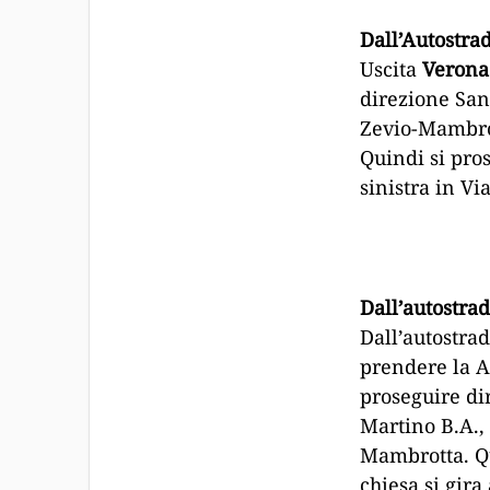
Dall’Autostra
Uscita
Verona
direzione San
Zevio-Mambro
Quindi si pro
sinistra in Vi
Dall’autostr
Dall’autostra
prendere la A
proseguire dir
Martino B.A., 
Mambrotta. Qu
chiesa si gira