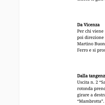
Da Vicenza
Per chi viene
poi direzione
Martino Buon A
Ferro e si pro
Dalla tangenz
Uscita n. 2 “S
rotonda prend
girare a dest
“Mambrotta”. A