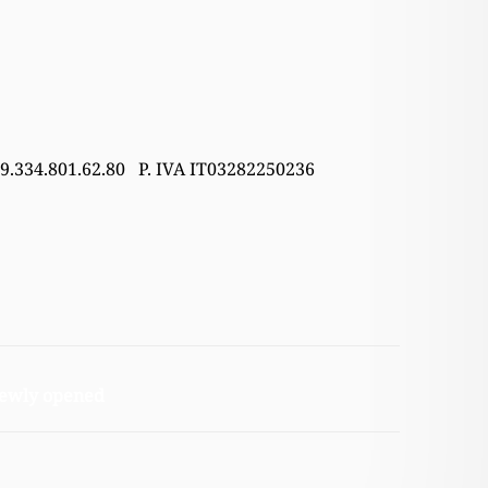
39.334.801.62.80 P. IVA IT03282250236
 newly opened