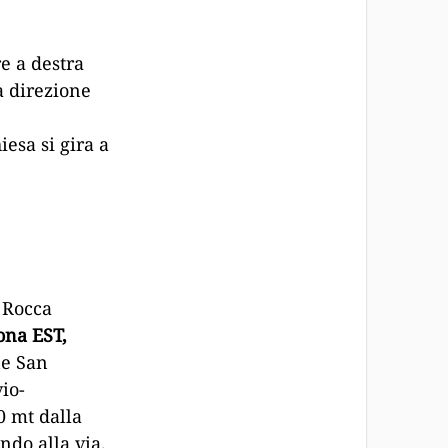
e a destra
a direzione
esa si gira a
 Rocca
ona EST,
ne San
io-
0 mt dalla
ondo alla via.