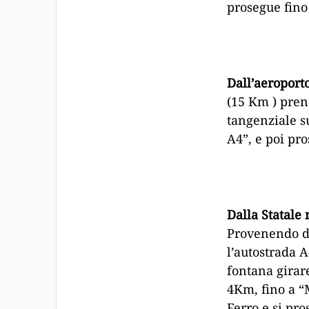
prosegue fino 
Dall’aeroporto
(15 Km ) pren
tangenziale s
A4”, e poi pr
Dalla Statale 
Provenendo da
l’autostrada A
fontana girar
4Km, fino a “M
Ferro e si pro