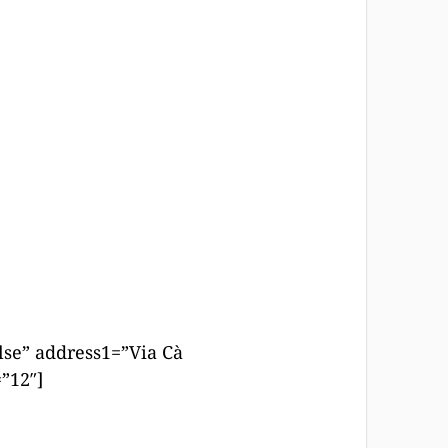
se” address1=”Via Cà
”12″]