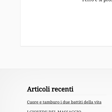
Footer
Articoli recenti
Content
Cuore e tamburo i due battiti della vita
I GIOVEDI’ DEL MASSAGGIO