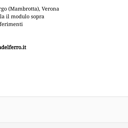
rgo (Mambrotta), Verona
la il modulo sopra
iferimenti
delferro.it