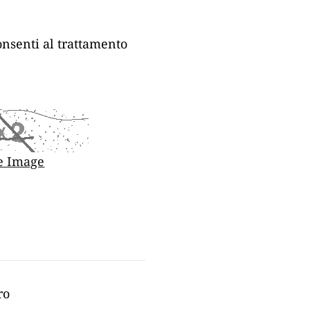
nsenti al trattamento
e Image
ro