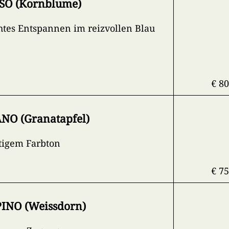
SO (Kornblume)
chtes Entspannen im reizvollen Blau
€ 80
O (Granatapfel)
tigem Farbton
€ 75
NO (Weissdorn)