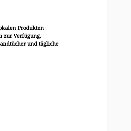
lokalen Produkten
n zur Ver
fü
gung.
Handtücher und tägliche