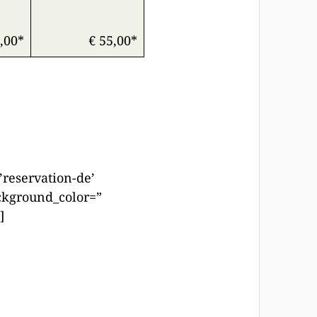
,00*
€ 55,00*
’reservation-de’
ackground_color=”
]