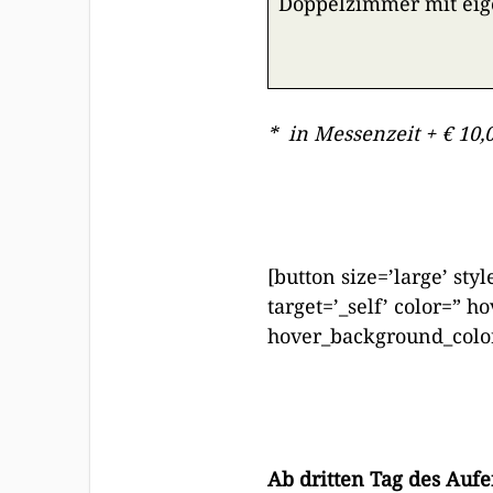
Doppelzimmer mit ei
* in Messenzeit + € 10,
[button size=’large’ sty
target=’_self’ color=” 
hover_background_color
Ab dritten Tag des Aufe