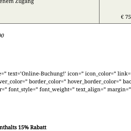
genem Zugang
€ 75
00
le=” text=’Online-Buchung!’ icon=” icon_color=” link=
hover_color=” border_color=” hover_border_color=” b
=” font_style=” font_weight=” text_align=” margin=”
nthalts 15% Rabatt