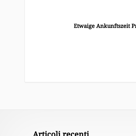
Etwaige Ankunftszeit P
Footer
Articoli recenti