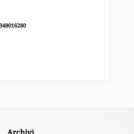
3348016280
Archivi