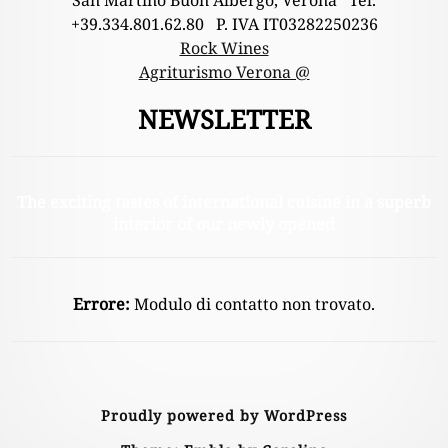
San Martino Buon Albergo, Verona Tel.
+39.334.801.62.80 P. IVA IT03282250236
Rock Wines
Agriturismo Verona @
NEWSLETTER
The exciting tastes of international cuisine in a superb
interior of our newly opened
Errore:
Modulo di contatto non trovato.
Proudly powered by WordPress