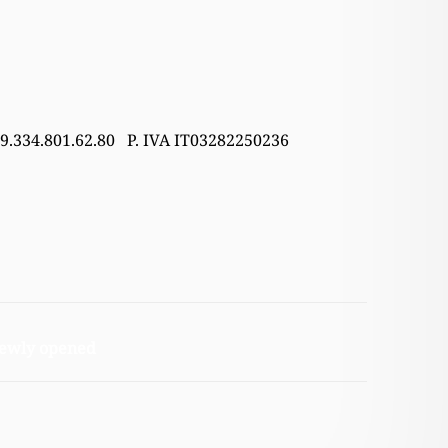
39.334.801.62.80 P. IVA IT03282250236
 newly opened