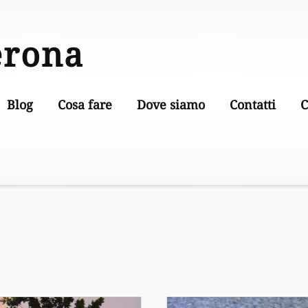
erona
Blog
Cosa fare
Dove siamo
Contatti
C